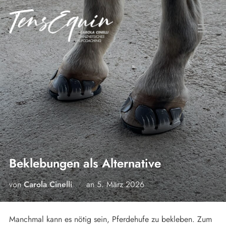
Zum
Inhalt
SEITE
springen
Beklebungen als Alternative
Veröffentlicht
von
Carola Cinelli
an
5. März 2026
am
Manchmal kann es nötig sein, Pferdehufe zu bekleben. Zum