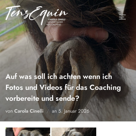
Zum
Inhalt
SEITE
springen
Auf was soll ich achten wenn ich
Fotos und Videos für das Coaching
vorbereite und sende?
Veröffentlicht
von
Carola Cinelli
an
5. Januar 2026
am